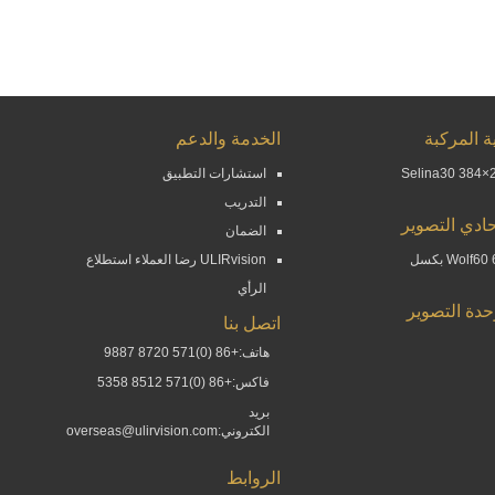
ة المركبة
الخدمة والدعم
Selina30 384×2
استشارات التطبيق
التدريب
ادي التصوير
الضمان
Wolf بكسل
ULIRvision رضا العملاء استطلاع
الرأي
حدة التصوير
اتصل بنا
هاتف:+86 (0)571 8720 9887
فاكس:+86 (0)571 8512 5358
بريد
الكتروني:overseas@ulirvision.com
الروابط