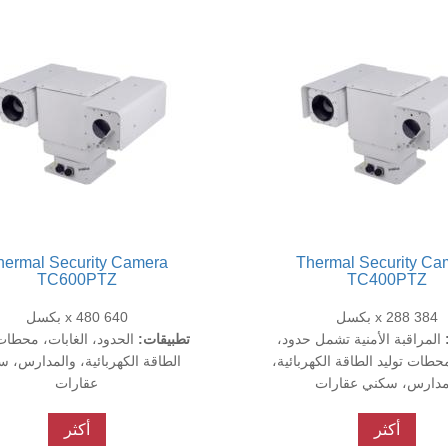
hermal Security Camera
Thermal Security Ca
TC600PTZ
TC400PTZ
384 x 288 بكسل
640 x 480 بكسل
المراقبة الأمنية تشمل حدود،
تطبيقات:
الحدود، الغابات، محطات 
حطات توليد الطاقة الكهربائية،
الطاقة الكهربائية، والمدارس، 
مدارس، سكني عقارات
عقارات
أكثر
أكثر