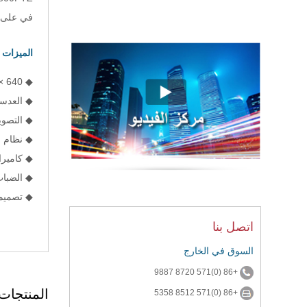
في على م
الميزات 
◆ 640 × 480، كشف 17μm FPA
◆ العدسات متعددة اخ
◆ التصوي
◆ نظام ا
◆ كاميرا
◆ الضباب
◆ تصميم 
اتصل بنا
السوق في الخارج
+86 (0)571 8720 9887
المنتجات
+86 (0)571 8512 5358